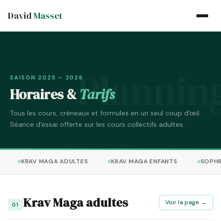
David
Masset
Plannin
SAISON 2025 – 2026
Horaires &
Tarifs
Tous les cours, créneaux et formules en un seul coup d'œil.
Séance d'essai offerte sur les cours collectifs adultes.
KRAV MAGA ADULTES
KRAV MAGA ENFANTS
SOPHR
Krav Maga adultes
Voir la page →
01